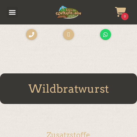
0
Wildbratwurst
Zusatzstoffe