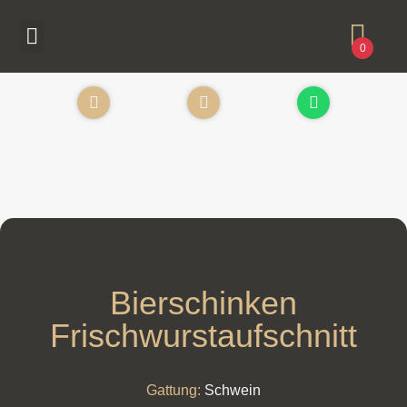
0
Bierschinken
Frischwurstaufschnitt
Gattung:
Schwein