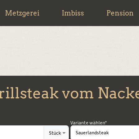
Metzgerei
Imbiss
Pension
rillsteak vom Nack
Variante wählen*