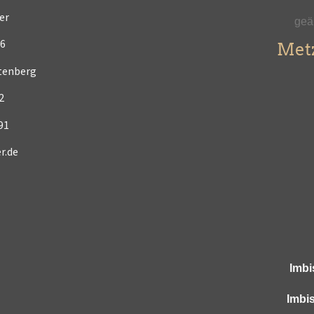
er
geän
26
Metz
tenberg
2
91
r.de
Imbi
Imbis