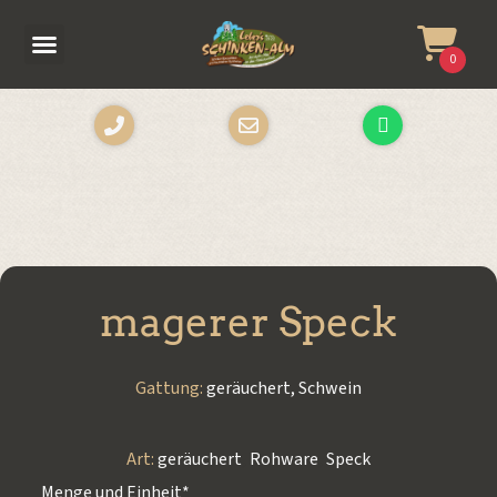
0
magerer Speck
Gattung:
geräuchert
,
Schwein
Art:
geräuchert
,
Rohware
,
Speck
Menge und Einheit*