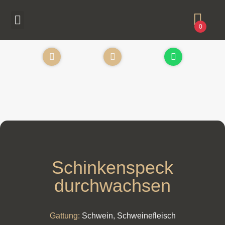
0
Schinkenspeck
durchwachsen
Gattung:
Schwein
,
Schweinefleisch