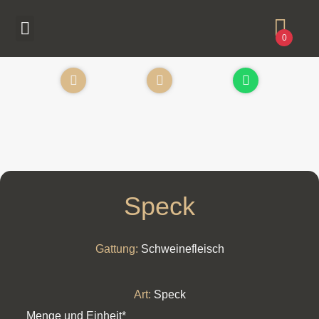
0
Speck
Gattung:
Schweinefleisch
Art:
Speck
Menge und Einheit*