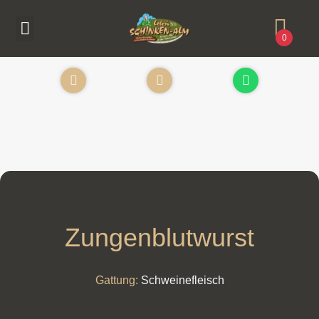
0
Zungenblutwurst
Gattung:
Schweinefleisch