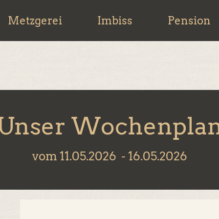
Metzgerei
Imbiss
Pension
Unser Wochenpla
vom 11.05.2026
- 16.05.2026